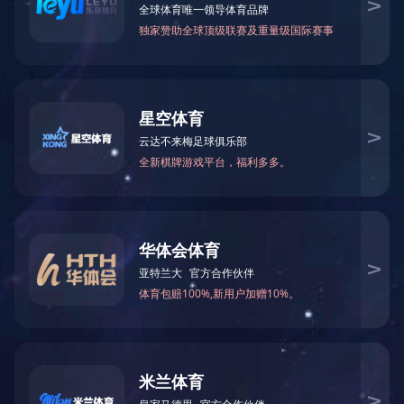
自公司成立之日起，我们就一直遵循“为客
户创造价值”的原则，凭借多年的管理经
验，通过不断强化员工技能水平和加工设
查看详情
备的更新换代，及时优化工艺降低成本，
及时为客户提供所需的产品及服务，大限
九游网页版·官方端入口-九游(中国)
度的满足客户的不同需求。
2024-03-21
自公司成立之日起，我们就一直遵循“为客
户创造价值”的原则，凭借多年的管理经
验，通过不断强化员工技能水平和加工设
查看详情
备的更新换代，及时优化工艺降低成本，
及时为客户提供所需的产品及服务，大限
九游网页版·官方端入口-九游(中国)
度的满足客户的不同需求。
2024-03-21
自公司成立之日起，我们就一直遵循“为客
户创造价值”的原则，凭借多年的管理经
验，通过不断强化员工技能水平和加工设
查看详情
备的更新换代，及时优化工艺降低成本，
及时为客户提供所需的产品及服务，大限
首页 上一页
下一页
尾页
第
1/2
页, 共
6
条信息
度的满足客户的不同需求。