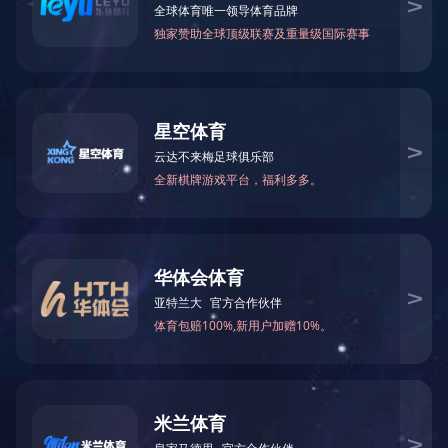
九游网页版·官方端入口-九游(中国)
联 系 人 ： 翟经理
联系方式：17796609002
传 真：010-59771752
邮 箱：hukwf@163.com
联系地址：北京市通州区砖厂北里142号楼6层7635
微信
名片
公众号
小程序