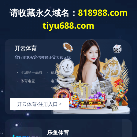
公司简介
ABOUT US
首页
> 公司简介 > 公司理念
一、诚信、创新、服务、共赢
二、务实经营、追求
三、细心于我们的服务，专心于我们的专业
四、团结、开拓、务实、求精
五、质量为先、信誉为重、管理为本、服务为诚
六、凭技术开拓市场，凭管理增创效益，凭服务树立形象