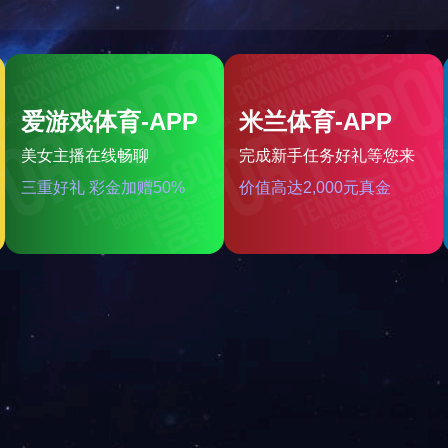
微信
名片
公众号
小程序