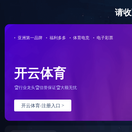
您好，欢迎来到九游网页版·官方端入口-九游(中国) 官网！
科技创新力稳健,生产效率
以诚信对客户，竭诚为客户提供好的产品和与品质
网站首页
公司简介
特种
产品展示
PRODUCT
设计制造