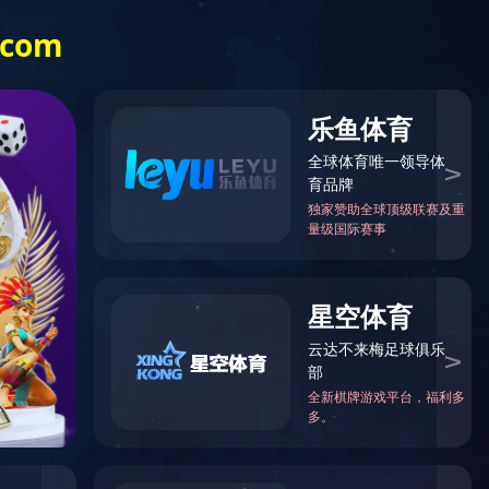
网站首页
九游网页版·官方端入口-九游(中国)
咨询电话：
17796609002
新闻中心
九游网页版·官方端入口-
九游(中国)
首页
> 产品展示 > 特种加工