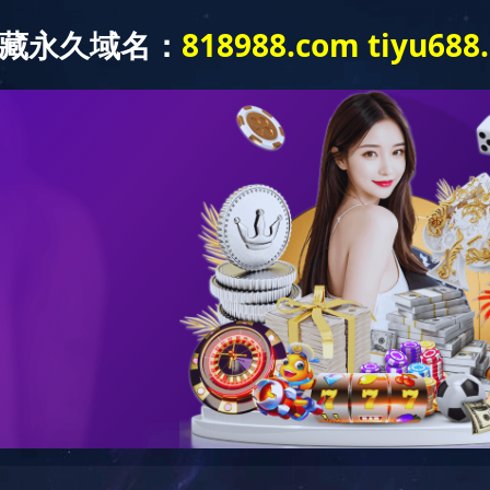
的服务。
产品展示
公司环境
特种加工
加工
特种加工